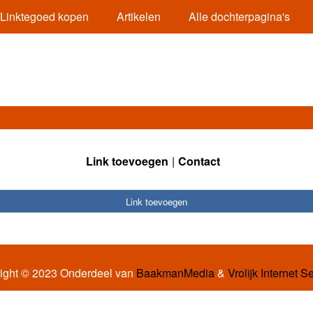
Linktegoed kopen
Artikelen
Alle dochterpagina's
Link toevoegen
Contact
Link toevoegen
ight © 2023 Onderdeel van
BaakmanMedia
&
Vrolijk Internet S